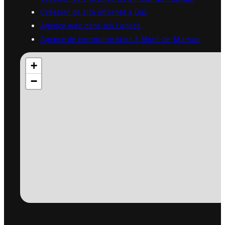
Matrys près de chez vous
Création de site internet dans les Landes
Création de site internet à Mont-de-Marsan
Création de site internet à Dax
Agence web dans les Landes
Agence de communication à Mont-de-Marsan
+
−