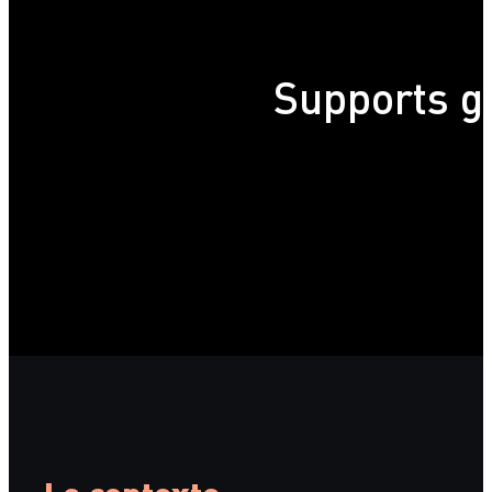
Accueil
Projets
CPTS du bassin Dacquois
Supports g