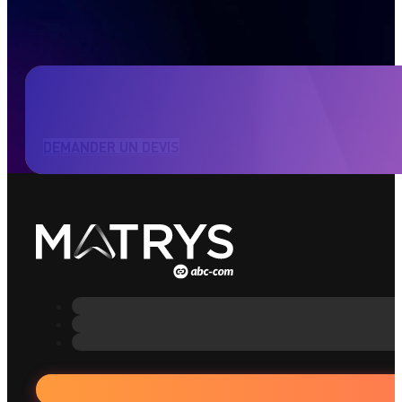
Nos actions
Création de supports imprimés
: brochures, aff
Création de templates pour les
réseaux sociaux
DEMANDER UN DEVIS